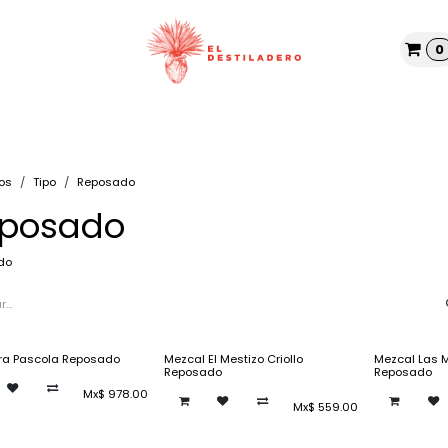
0
Tienda
Nosotros
Blog
os
Tipo
Reposado
posado
do
ra Pascola Reposado
Mezcal El Mestizo Criollo
Mezcal Las 
Reposado
Reposado
Mx$
978.00
Mx$
559.00