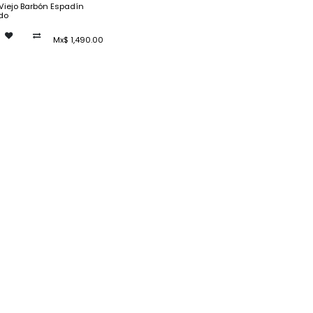
Viejo Barbón Espadín
do
Mx$
1,490.00