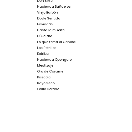
Don Sixto
Hacienda Bañuelos
Viejo Barbón
Dovle Sentido
Envido 29
Hasta la muerte
D´Galard
Lo que toma el General
Los Potrillos
Estribor
Hacienda Oponguio
Mestizaje
Oro de Coyame
Pascola
Rayo Seco
Gallo Dorado