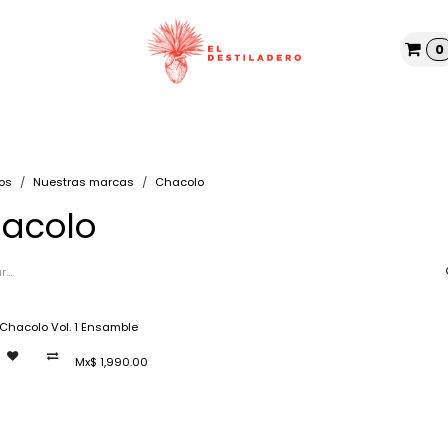
0
Tienda
Nosotros
Blog
os
Nuestras marcas
Chacolo
acolo
 Chacolo Vol. 1 Ensamble
Mx$
1,990.00