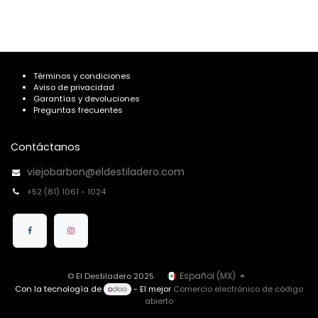
Términos y condiciones
Aviso de privacidad
Garantías y devoluciones
Preguntas frecuentes
Contáctanos
viejobarbon@eldestiladero.com
+52 (81) 1061 - 1024
Español (MX)
© El Destiladero 2025
Con la tecnología de
- El mejor
Comercio electrónico de código
abierto