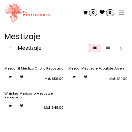
Ir al contenido
0
0
Mestizaje
Mestizaje
Mezcal El Mestizo Criollo Reposado
Mezcal Mestizaje Papalote Joven
Mx$
559.00
Mx$
614.00
Whiskey Mexicano Mestizaje
Reposado
Mx$
649.00