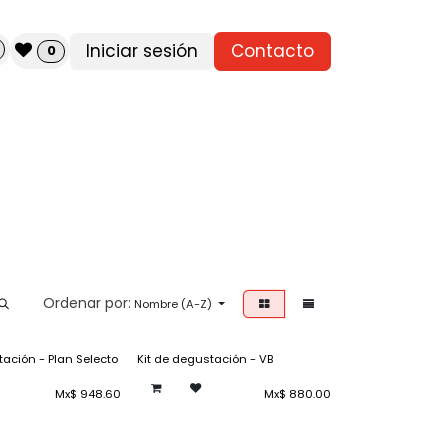
Iniciar sesión
Contacto
0
Ordenar por:
Nombre (A-Z)
tación - Plan Selecto
Kit de degustación - VB
Mx$
948.60
Mx$
880.00