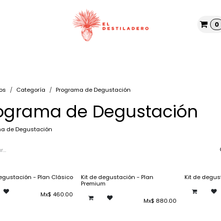
0
Tienda
Nosotros
Blog
os
Categoría
Programa de Degustación
ograma de Degustación
ma de Degustación
degustación - Plan Clásico
Kit de degustación - Plan
Kit de degus
Premium
Mx$
460.00
Mx$
880.00