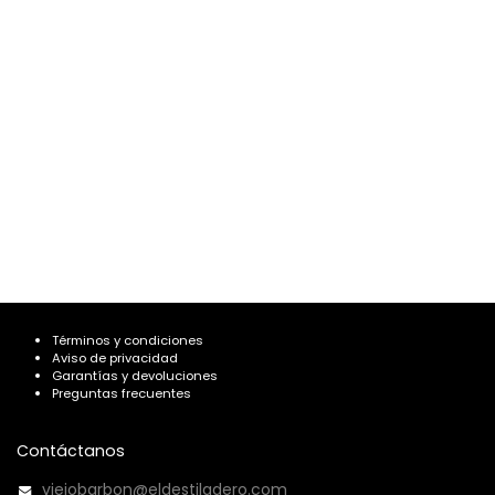
Términos y condiciones
Aviso de privacidad
Garantías y devoluciones
Preguntas frecuentes
Contáctanos
viejobarbon@eldestiladero.com