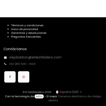
Términos y condiciones
Aviso de privacidad
Garantías y devoluciones
Preguntas frecuentes
Contáctanos
viejobarbon@eldestiladero.com
+52 (81) 1061 - 1024
Español (MX)
© El Destiladero 2025
Con la tecnología de
- El mejor
Comercio electrónico de código
abierto