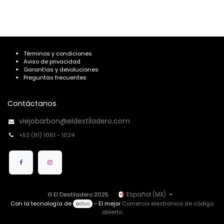
Términos y condiciones
Aviso de privacidad
Garantías y devoluciones
Preguntas frecuentes
Contáctanos
viejobarbon@eldestiladero.com
+52 (81) 1061 - 1024
Español (MX)
© El Destiladero 2025
Con la tecnología de
- El mejor
Comercio electrónico de código
abierto