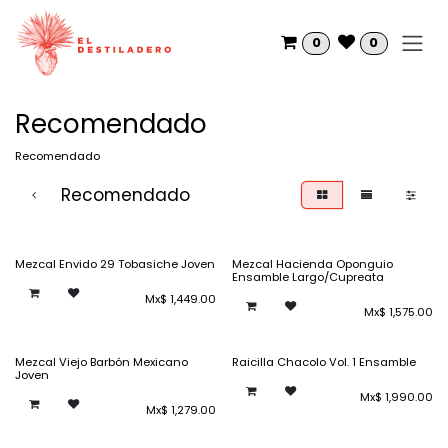
Ir al contenido
0
0
Recomendado
Recomendado
Recomendado
Mezcal Envido 29 Tobasiche Joven
Mezcal Hacienda Oponguio
Ensamble Largo/Cupreata
Mx$
1,449.00
Mx$
1,575.00
Mezcal Viejo Barbón Mexicano
Raicilla Chacolo Vol. 1 Ensamble
Joven
Mx$
1,990.00
Mx$
1,279.00