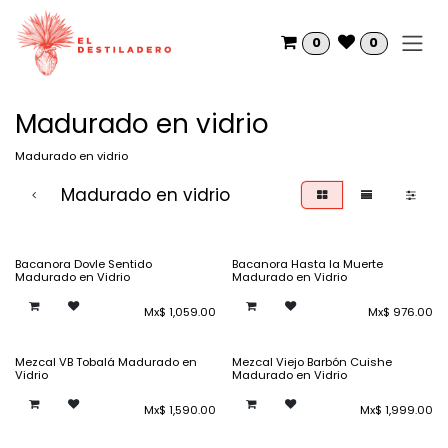
Ir al contenido
0
0
Madurado en vidrio
Madurado en vidrio
Madurado en vidrio
Bacanora Dovle Sentido
Bacanora Hasta la Muerte
Madurado en Vidrio
Madurado en Vidrio
Mx$
1,059.00
Mx$
976.00
Mezcal VB Tobalá Madurado en
Mezcal Viejo Barbón Cuishe
Vidrio
Madurado en Vidrio
Mx$
1,590.00
Mx$
1,999.00