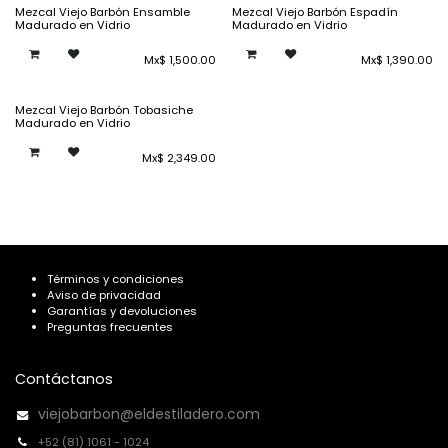
Mezcal Viejo Barbón Ensamble
Mezcal Viejo Barbón Espadín
Madurado en Vidrio
Madurado en Vidrio
Mx$
1,500.00
Mx$
1,390.00
Mezcal Viejo Barbón Tobasiche
Madurado en Vidrio
Mx$
2,349.00
Términos y condiciones
Aviso de privacidad
Garantías y devoluciones
Preguntas frecuentes
Contáctanos
viejobarbon@eldestiladero.com
+52 (81) 1061 - 1024