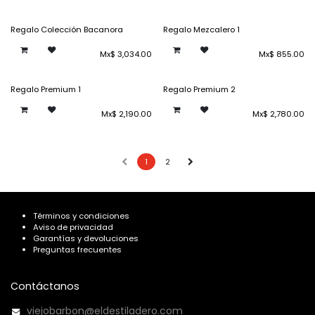
Regalo Colección Bacanora
Regalo Mezcalero 1
Mx$
3,034.00
Mx$
855.00
Regalo Premium 1
Regalo Premium 2
Mx$
2,190.00
Mx$
2,780.00
1
2
Términos y condiciones
Aviso de privacidad
Garantías y devoluciones
Preguntas frecuentes
Contáctanos
viejobarbon@eldestiladero.com