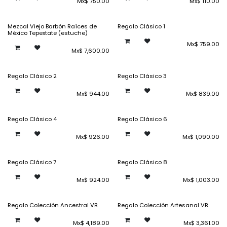
Mx$
750.00
Mx$
110.00
Mezcal Viejo Barbón Raíces de
Regalo Clásico 1
México Tepextate (estuche)
Mx$
759.00
Mx$
7,600.00
Regalo Clásico 2
Regalo Clásico 3
Mx$
944.00
Mx$
839.00
Regalo Clásico 4
Regalo Clásico 6
Mx$
926.00
Mx$
1,090.00
Regalo Clásico 7
Regalo Clásico 8
Mx$
924.00
Mx$
1,003.00
Regalo Colección Ancestral VB
Regalo Colección Artesanal VB
Mx$
4,189.00
Mx$
3,361.00