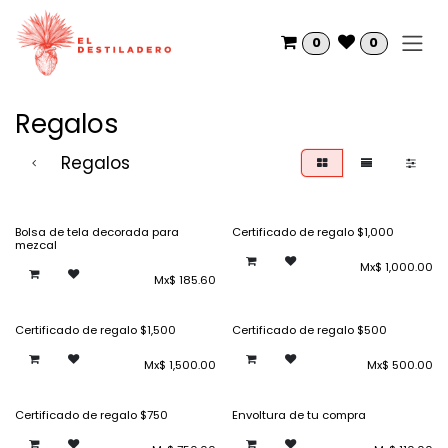
Ir al contenido
0
0
Regalos
Regalos
Bolsa de tela decorada para
Certificado de regalo $1,000
mezcal
Mx$
1,000.00
Mx$
185.60
Certificado de regalo $1,500
Certificado de regalo $500
Mx$
1,500.00
Mx$
500.00
Certificado de regalo $750
Envoltura de tu compra