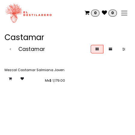
Ir al contenido
0
0
Castamar
Castamar
Mezcal Castamar Salmiana Joven
Mx$
1,179.00