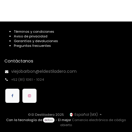
Términos y condiciones
Aviso de privacidad
Garantías y devoluciones
Preguntas frecuentes
Contáctanos
viejobarbon@eldestiladero.com
+52 (81) 1061 - 1024
Español (MX)
© El Destiladero 2025
Con la tecnología de
- El mejor
Comercio electrónico de código
abierto