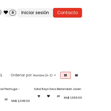
Iniciar sesión
Contacto
0
Ordenar por:
Nombre (A-Z)
cal Pechuga -
Sotol Rayo Seco Berlandieri Joven
Mx$
1,069.00
Mx$
2,049.00