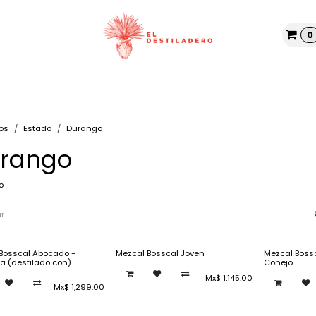
0
Tienda
Nosotros
Blog
os
Estado
Durango
rango
o
Bosscal Abocado -
Mezcal Bosscal Joven
Mezcal Boss
 (destilado con)
Conejo
Mx$
1,145.00
Mx$
1,299.00