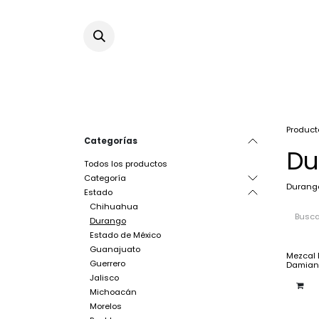
Ir al contenido
Product
Categorías
Du
Todos los productos
Categoría
Durang
Estado
Chihuahua
Durango
Estado de México
Guanajuato
Mezcal 
Guerrero
Damiana
Jalisco
Michoacán
Morelos