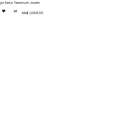
ayo Seco Texanum Joven
Mx$
1,069.00