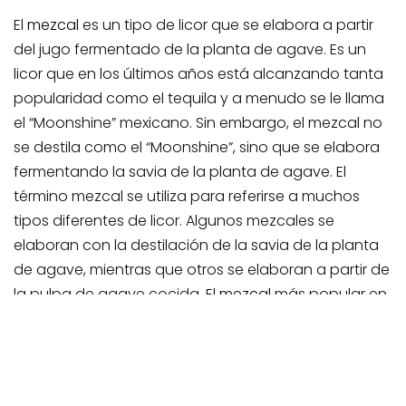
El
mezcal
es un tipo de licor que se elabora a partir
del jugo fermentado de la planta de agave. Es un
licor que en los últimos años está alcanzando tanta
popularidad como el tequila y a menudo se le llama
el “Moonshine” mexicano. Sin embargo, el mezcal no
se destila como el “Moonshine”, sino que se elabora
fermentando la savia de la planta de agave. El
término mezcal se utiliza para referirse a muchos
tipos diferentes de licor. Algunos mezcales se
elaboran con la destilación de la savia de la planta
de agave, mientras que otros se elaboran a partir de
la pulpa de agave cocida. El
mezcal
más popular en
México está hecho de agaves cocidos.
3.
Agave
, la fuente
Los licores más populares en México son el tequila, el