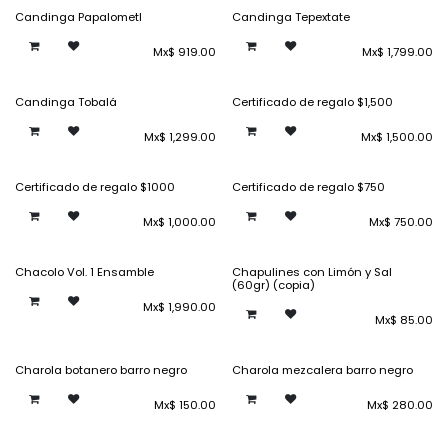
Candinga Papalometl
Candinga Tepextate
Mx$
919.00
Mx$
1,799.00
Candinga Tobalá
Certificado de regalo $1,500
Mx$
1,299.00
Mx$
1,500.00
Certificado de regalo $1000
Certificado de regalo $750
Mx$
1,000.00
Mx$
750.00
Chacolo Vol. 1 Ensamble
Chapulines con Limón y Sal
(60gr) (copia)
Mx$
1,990.00
Mx$
85.00
Charola botanero barro negro
Charola mezcalera barro negro
Mx$
150.00
Mx$
280.00