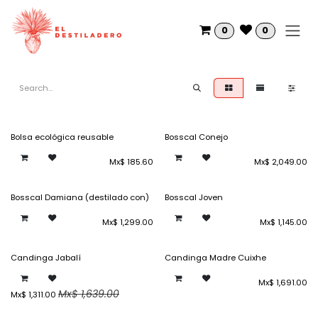
Skip to Content
0
0
Bolsa ecológica reusable
Bosscal Conejo
Mx$
185.60
Mx$
2,049.00
Bosscal Damiana (destilado con)
Bosscal Joven
Mx$
1,299.00
Mx$
1,145.00
Candinga Jabalí
Candinga Madre Cuixhe
Mx$
1,691.00
Mx$
1,639.00
Mx$
1,311.00