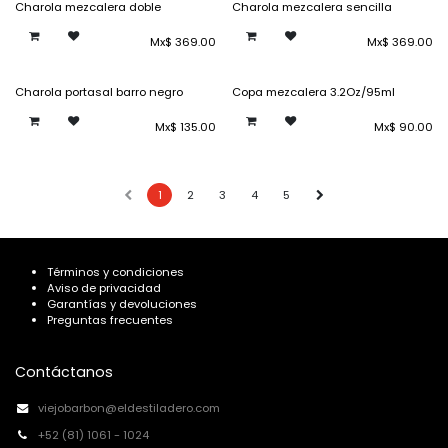
Charola mezcalera doble
Charola mezcalera sencilla
Mx$
369.00
Mx$
369.00
Charola portasal barro negro
Copa mezcalera 3.2Oz/95ml
Mx$
135.00
Mx$
90.00
1
2
3
4
5
Términos y condiciones
Aviso de privacidad
Garantías y devoluciones
Preguntas frecuentes
Contáctanos
viejobarbon@eldestiladero.com
+52 (81) 1061 - 1024