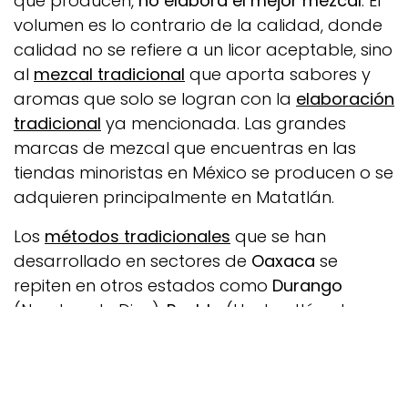
que producen,
no elabora el mejor mezcal
. El
volumen es lo contrario de la calidad, donde
calidad no se refiere a un licor aceptable, sino
al
mezcal tradicional
que aporta sabores y
aromas que solo se logran con la
elaboración
tradicional
ya mencionada. Las grandes
marcas de mezcal que encuentras en las
tiendas minoristas en México se producen o se
adquieren principalmente en Matatlán.
Los
métodos tradicionales
que se han
desarrollado en sectores de
Oaxaca
se
repiten en otros estados como
Durango
(Nombre de Dios),
Puebla
(Huehuetlán el
Grande, Tzicatlacoyan,etc.),
San Luis Potosí
(Mexquitic de Carmona),
Michoacán
(Cotija),
Guerrero
(Chilapa de Álvarez, Zitlala,