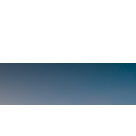
ión del mezcal e
arte 1 Introducci