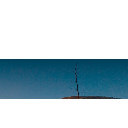
n video -
ón