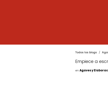
Todos los blogs
Agav
Empiece a escrib
en
Agaves y Elaborac