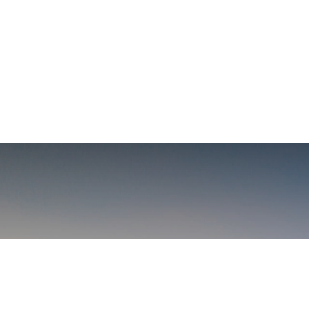
Elaborac
p