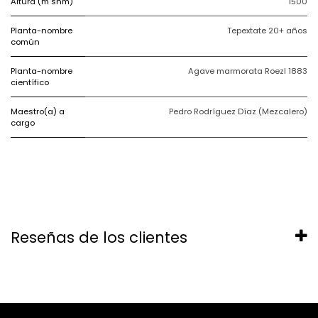
Altura (m snm)
1500
Planta-nombre
Tepextate 20+ años
común
Planta-nombre
Agave marmorata Roezl 1883
científico
Maestro(a) a
Pedro Rodríguez Díaz (Mezcalero)
cargo
Reseñas de los clientes