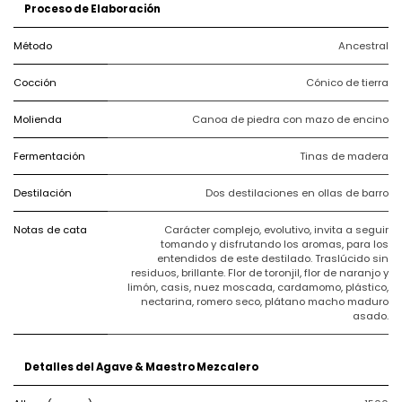
Proceso de Elaboración
Método
Ancestral
Cocción
Cónico de tierra
Molienda
Canoa de piedra con mazo de encino
Fermentación
Tinas de madera
Destilación
Dos destilaciones en ollas de barro
Notas de cata
Carácter complejo, evolutivo, invita a seguir
tomando y disfrutando los aromas, para los
entendidos de este destilado. Traslúcido sin
residuos, brillante. Flor de toronjil, flor de naranjo y
limón, casis, nuez moscada, cardamomo, plástico,
nectarina, romero seco, plátano macho maduro
asado.
Detalles del Agave & Maestro Mezcalero