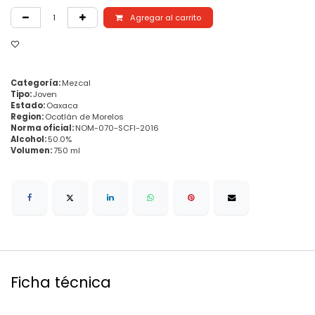
Agregar al carrito
Categoría:
Mezcal
Tipo:
Joven
Estado:
Oaxaca
Region:
Ocotlán de Morelos
Norma oficial:
NOM-070-SCFI-2016
Alcohol:
50.0%
Volumen:
750 ml
Ficha técnica