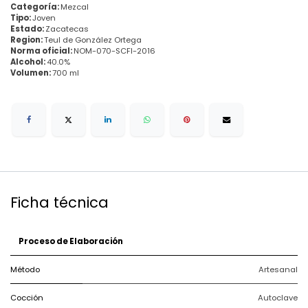
Categoría:
Mezcal
Tipo:
Joven
Estado:
Zacatecas
Region:
Teul de González Ortega
Norma oficial:
NOM-070-SCFI-2016
Alcohol:
40.0%
Volumen:
700 ml
Ficha técnica
Proceso de Elaboración
Método
Artesanal
Cocción
Autoclave