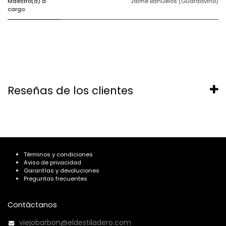
Maestro(a) a
Jaime Bañuelos (Guardavino)
cargo
Reseñas de los clientes
Términos y condiciones
Aviso de privacidad
Garantías y devoluciones
Preguntas frecuentes
Contáctanos
viejobarbon@eldestiladero.com