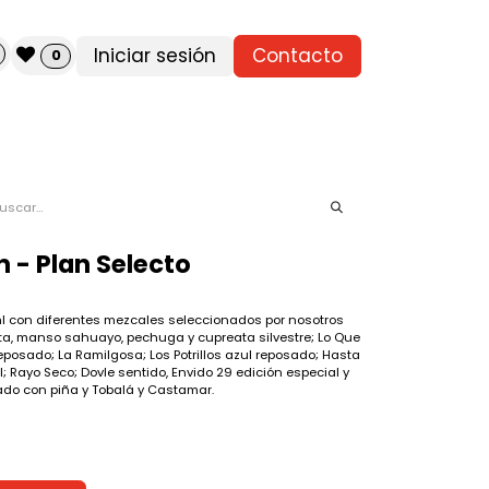
Iniciar sesión
Contacto
0
n - Plan Selecto
ml con diferentes mezcales seleccionados por nosotros
ata, manso sahuayo, pechuga y cupreata silvestre; Lo Que
eposado; La Ramilgosa; Los Potrillos azul reposado; Hasta
l; Rayo Seco; Dovle sentido, Envido 29 edición especial y
do con piña y Tobalá y Castamar.