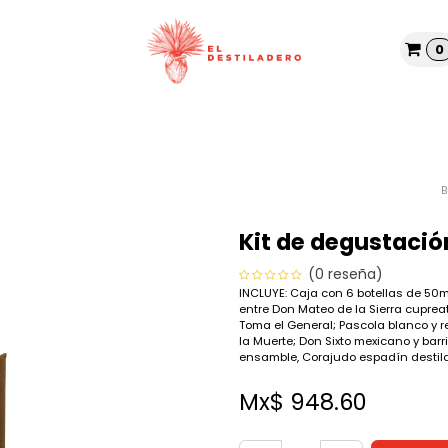
0
Tienda
Nosotros
Blog
Kit de degustació
(0 reseña)
INCLUYE: Caja con 6 botellas de 50
entre Don Mateo de la Sierra cupre
Toma el General; Pascola blanco y r
la Muerte; Don Sixto mexicano y barri
ensamble, Corajudo espadín destila
Mx$
948.60