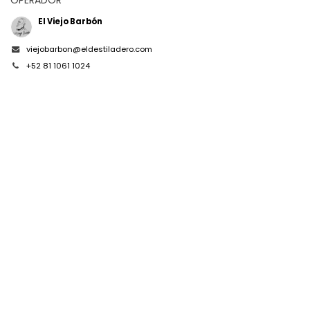
OPERADOR
El Viejo Barbón
viejobarbon@eldestiladero.com
+52 81 1061 1024