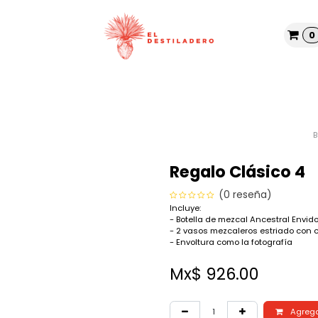
0
Tienda
Nosotros
Blog
Regalo Clásico 4
(0 reseña)
Incluye:
- Botella de mezcal Ancestral Envi
- 2 vasos mezcaleros estriado con 
- Envoltura como la fotografía
Mx$
926.00
Agregar