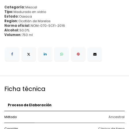
Categoría:
Mezcal
Tipo:
Madurado en vidrio
Estado:
Oaxaca
Region:
Ocotlán de Morelos
Norma oficial:
NOM-070-SCFI-2016
Alcohol:
50.0%
Volumen:
750 ml
Ficha técnica
Proceso de Elaboración
Método
Ancestral
Cocción
Cónico de tierra