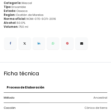
Categoría:
Mezcal
Tipo:
Ensamble
Estado:
Oaxaca
Region:
Ocotlán de Morelos
Norma oficial:
NOM-070-SCFI-2016
Alcohol:
50.0%
Volumen:
750 ml
Ficha técnica
Proceso de Elaboración
Método
Ancestral
Cocción
Cónico de tierra