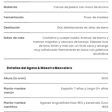
Molienda
Canoa de piedra con mazo de encino
Fermentación
Tinas de madera
Destilación
Dos destilaciones en ollas de barro
Notas de cata
Cristalino y cuerpo medio. Aromas de barniz y
hiervas mojadas y cáscara de toronja. Sabores licor
de lima, limón y miel con un final seco y amargo
muy sofisticado. Permanente en boca con potencia
alcohólica
Detalles del Agave & Maestro Mezcalero
Altura (m snm)
1500
Planta-nombre
Espadín 7 años y Largo 12+ años
común
Planta-nombre
Agaves angustifolia Haw 1812 y karwinskii Zucc
científico
1833