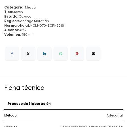
Categoría:
Mezcal
Tipo:
Joven
Estado:
Oaxaca
Region:
Santiago Matatlán
Norma oficial:
NOM-070-SCFI-2016
Alcohol:
43%
Volumen:
750 ml
Ficha técnica
Proceso de Elaboración
Método
Artesanal
Cocción
Horno bajo tierra con piedra volcánica