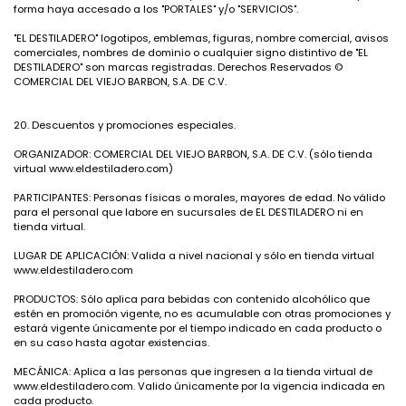
forma haya accesado a los "PORTALES" y/o "SERVICIOS".
"EL DESTILADERO" logotipos, emblemas, figuras, nombre comercial, avisos
comerciales, nombres de dominio o cualquier signo distintivo de "EL
DESTILADERO" son marcas registradas. Derechos Reservados ©
COMERCIAL DEL VIEJO BARBON, S.A. DE C.V.
20. Descuentos y promociones especiales.
ORGANIZADOR: COMERCIAL DEL VIEJO BARBON, S.A. DE C.V. (sólo tienda
virtual
www.eldestiladero.com
)
PARTICIPANTES: Personas físicas o morales, mayores de edad. No válido
para el personal que labore en sucursales de EL DESTILADERO ni en
tienda virtual.
LUGAR DE APLICACIÓN: Valida a nivel nacional y sólo en tienda virtual
www.eldestiladero.com
PRODUCTOS: Sólo aplica para bebidas con contenido alcohólico que
estén en promoción vigente, no es acumulable con otras promociones y
estará vigente únicamente por el tiempo indicado en cada producto o
en su caso hasta agotar existencias.
MECÁNICA: Aplica a las personas que ingresen a la tienda virtual de
www.eldestiladero.com
. Valido únicamente por la vigencia indicada en
cada producto.