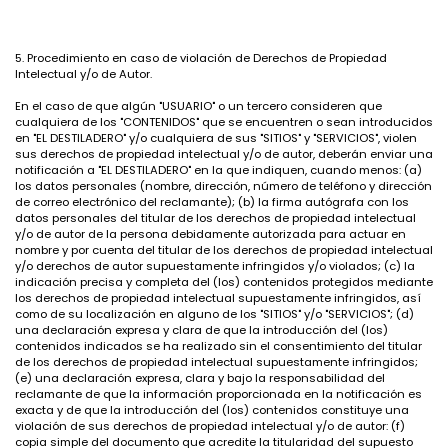
5. Procedimiento en caso de violación de Derechos de Propiedad
Intelectual y/o de Autor.
En el caso de que algún "USUARIO" o un tercero consideren que
cualquiera de los "CONTENIDOS" que se encuentren o sean introducidos
en "EL DESTILADERO" y/o cualquiera de sus "SITIOS" y "SERVICIOS", violen
sus derechos de propiedad intelectual y/o de autor, deberán enviar una
notificación a "EL DESTILADERO" en la que indiquen, cuando menos: (a)
los datos personales (nombre, dirección, número de teléfono y dirección
de correo electrónico del reclamante); (b) la firma autógrafa con los
datos personales del titular de los derechos de propiedad intelectual
y/o de autor de la persona debidamente autorizada para actuar en
nombre y por cuenta del titular de los derechos de propiedad intelectual
y/o derechos de autor supuestamente infringidos y/o violados; (c) la
indicación precisa y completa del (los) contenidos protegidos mediante
los derechos de propiedad intelectual supuestamente infringidos, así
como de su localización en alguno de los "SITIOS" y/o "SERVICIOS"; (d)
una declaración expresa y clara de que la introducción del (los)
contenidos indicados se ha realizado sin el consentimiento del titular
de los derechos de propiedad intelectual supuestamente infringidos;
(e) una declaración expresa, clara y bajo la responsabilidad del
reclamante de que la información proporcionada en la notificación es
exacta y de que la introducción del (los) contenidos constituye una
violación de sus derechos de propiedad intelectual y/o de autor: (f)
copia simple del documento que acredite la titularidad del supuesto