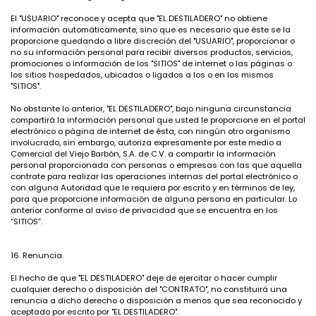
El "USUARIO" reconoce y acepta que "EL DESTILADERO" no obtiene
información automáticamente, sino que es necesario que éste se la
proporcione quedando a libre discreción del "USUARIO", proporcionar o
no su información personal para recibir diversos productos, servicios,
promociones o información de los "SITIOS" de internet o las páginas o
los sitios hospedados, ubicados o ligados a los o en los mismos
"SITIOS".
No obstante lo anterior, "EL DESTILADERO", bajo ninguna circunstancia
compartirá la información personal que usted le proporcione en el portal
electrónico o página de internet de ésta, con ningún otro organismo
involucrado, sin embargo, autoriza expresamente por este medio a
Comercial del Viejo Barbón, S.A. de C.V. a compartir la información
personal proporcionada con personas o empresas con las que aquella
contrate para realizar las operaciones internas del portal electrónico o
con alguna Autoridad que le requiera por escrito y en términos de ley,
para que proporcione información de alguna persona en particular. Lo
anterior conforme al aviso de privacidad que se encuentra en los
“SITIOS”.
16. Renuncia.
El hecho de que "EL DESTILADERO" deje de ejercitar o hacer cumplir
cualquier derecho o disposición del "CONTRATO", no constituirá una
renuncia a dicho derecho o disposición a menos que sea reconocido y
aceptado por escrito por "EL DESTILADERO".