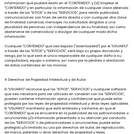
información que pudiere existir en el "CONTENIDO"; y (d) Emplear el
"CONTENIDO" y en particular, la información de cualquier clase obtenida
a través de los "SITIOS" o de los "SERVICIOS", para remitir publicidad,
comunicaciones con fines de venta directa o con cualquier otra clase
de finalidad comercial, mensajes no solicitados dirigidos a una
pluralidad de personas con independencia de su finalidad, así como
abstenerse de comercializar o divulgar de cualquier modo dicha
información.
Cualquier "CONTENIDO" que sea bajado ("downloaded") por el "USUARIO"
a través de los "SITIOS" y "SERVICIOS", será bajo su propia discreción y
riesgo, por lo que será el único responsable de cualquier daño a su
computadora, equipo o sistema, así como por la pérdida o afectación
de datos contenidos en los mismos.
4. Derechos de Propiedad Intelectual y de Autor.
El "USUARIO" reconoce que los "SITIOS", "SERVICIOS" y cualquier software
que sea necesario para ser utilizado en conexión con los "SERVICIOS",
pueden contener información ajena y confidencial que puede estar
protegida por las leyes de propiedad intelectual y otras leyes aplicables.
El "USUARIO" manifiesta que está enterado y conforme, en que el
"CONTENIDO" que se encuentre en la publicidad de los patrocinadores o
anunciantes y/o información presentada a su atención por conducto
de los "SERVICIOS" o de patrocinadores o anunciantes, puede estar
protegido y/o limitado su uso por derechos de autor, de reproducción,
de marca, patentes u otros derechos de propiedad y leyes.