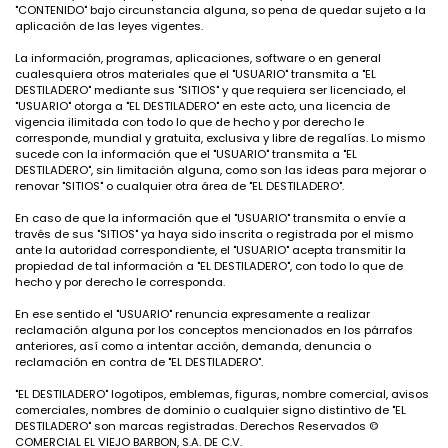
"CONTENIDO" bajo circunstancia alguna, so pena de quedar sujeto a la
aplicación de las leyes vigentes.
La información, programas, aplicaciones, software o en general
cualesquiera otros materiales que el "USUARIO" transmita a "EL
DESTILADERO" mediante sus "SITIOS" y que requiera ser licenciado, el
"USUARIO" otorga a "EL DESTILADERO" en este acto, una licencia de
vigencia ilimitada con todo lo que de hecho y por derecho le
corresponde, mundial y gratuita, exclusiva y libre de regalías. Lo mismo
sucede con la información que el "USUARIO" transmita a "EL
DESTILADERO", sin limitación alguna, como son las ideas para mejorar o
renovar "SITIOS" o cualquier otra área de "EL DESTILADERO".
En caso de que la información que el "USUARIO" transmita o envíe a
través de sus "SITIOS" ya haya sido inscrita o registrada por el mismo
ante la autoridad correspondiente, el "USUARIO" acepta transmitir la
propiedad de tal información a "EL DESTILADERO", con todo lo que de
hecho y por derecho le corresponda.
En ese sentido el "USUARIO" renuncia expresamente a realizar
reclamación alguna por los conceptos mencionados en los párrafos
anteriores, así como a intentar acción, demanda, denuncia o
reclamación en contra de "EL DESTILADERO".
"EL DESTILADERO" logotipos, emblemas, figuras, nombre comercial, avisos
comerciales, nombres de dominio o cualquier signo distintivo de "EL
DESTILADERO" son marcas registradas. Derechos Reservados ©
COMERCIAL EL VIEJO BARBON, S.A. DE C.V.