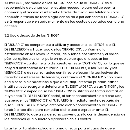
"SERVICIOS", por medio de los "SITIOS", por lo que el "USUARIO" es el
responsable de contar con el equipo necesario para establecer la
conexión y el acceso al internet a través de cualquier teléfono u otra
conexión a través de tecnología conocida o por conocerse. El "USUARIO"
será responsable en todo momento de los costos asociados con dicho
acceso.
3.2 Uso adecuado de los "SITIOS".
El "USUARIO" se compromete a utilizar y acceder a los "SITIOS" de "EL
DESTILADERO" y a hacer uso de los "SERVICIOS", conforme a lo
establecido en las leyes, la moral, las buenas costumbres y el orden
público, aplicables en el país en que se ubique al accesar los
"SERVICIOS" y conforme a lo dispuesto en este "CONTRATO", por lo que se
obliga a abstenerse de utilizar a "EL DESTILADERO", a los "SITIOS" y los
"SERVICIOS" o de realizar actos con fines o efectos ilícitos, lesivos de
derechos e intereses de terceros, contrarios al "CONTRATO" o con fines
sediciosos o clandestinos o que de cualquier forma puedan dañar,
inutilizar, sobrecargar o deteriorar a "EL DESTILADERO", a sus "SITIOS" y los
"SERVICIOS" o impedir que los "USUARIOS" lo utilicen de forma normal, en
cuyo caso "EL DESTILADERO" podrá, al tener conocimiento de dicho uso,
suspender los "SERVICIOS" al "USUARIO" inmediatamente después de
que "EL DESTILADERO" haya obtenido dicho conocimiento y el "USUARIO"
tendrá cinco días para remediar dicho uso o expresar ante "EL
DESTILADERO" lo que a su derecho convenga, ello con independencia de
las acciones que pudieran ejercitarse en su contra.
Lo anterior, también aplica en forma directa para el caso de que el