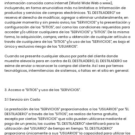
información conocida como internet (World Wide Web o www),
incluyendo, en forma enunciativa más no limitativa a: Información de
productos y servicios de compras electrónicas. "EL DESTILADERO" se
reserva el derecho de modificar, agregar o eliminar unilateralmente, en
cualquier momento y sin previo aviso, los "SERVICIOS" y la presentación y
configuración de los "SITIOS", así como las condiciones requeridas para
acceder y/o utilizar cualquiera de los "SERVICIOS" y "SITIOS". De la misma
forma, la adquisición, compra, venta u obtención de cualquier artículo a
través de cualquiera de los "SITIOS" y/o uso de los "SERVICIOS", es bajo el
único y exclusivo riesgo de los "USUARIOS".
Cuando se presente cualquier abuso por parte del cliente donde
muestre alevosía para en contra de EL DESTILADERO, EL DESTILADERO se
exime de enviar o reconocer la compra del cliente. Así sea por temas
tecnológicos, intermitencias de sistemas, o fallas en el sitio en general.
3. Acceso a "SITIOS" y uso de los "SERVICIOS".
3.1 Servicio sin Costo
La prestación de los "SERVICIOS" proporcionados a los "USUARIOS" por "EL
DESTILADERO" a través de los "SITIOS", se realiza de forma gratuita,
excepto por ciertos "SERVICIOS" que sólo pueden utilizarse mediante el
pago de un precio, los cuales "EL DESTILADERO" identificará para la
utilización del "USUARIO" de tiempo en tiempo. "EL DESTILADERO"
proporciona únicamente a sus "USUARIOS" la capacidad para utilizar los