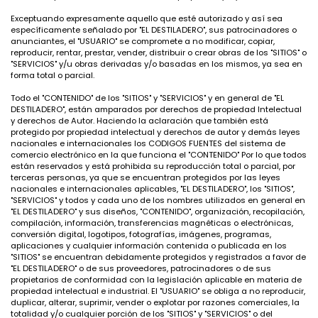
Exceptuando expresamente aquello que esté autorizado y así sea
específicamente señalado por "EL DESTILADERO", sus patrocinadores o
anunciantes, el "USUARIO" se compromete a no modificar, copiar,
reproducir, rentar, prestar, vender, distribuir o crear obras de los "SITIOS" o
"SERVICIOS" y/u obras derivadas y/o basadas en los mismos, ya sea en
forma total o parcial.
Todo el "CONTENIDO" de los "SITIOS" y "SERVICIOS" y en general de "EL
DESTILADERO", están amparados por derechos de propiedad Intelectual
y derechos de Autor. Haciendo la aclaración que también está
protegido por propiedad intelectual y derechos de autor y demás leyes
nacionales e internacionales los CODIGOS FUENTES del sistema de
comercio electrónico en la que funciona el "CONTENIDO" Por lo que todos
están reservados y está prohibida su reproducción total o parcial, por
terceras personas, ya que se encuentran protegidos por las leyes
nacionales e internacionales aplicables, "EL DESTILADERO", los "SITIOS",
"SERVICIOS" y todos y cada uno de los nombres utilizados en general en
"EL DESTILADERO" y sus diseños, "CONTENIDO", organización, recopilación,
compilación, información, transferencias magnéticas o electrónicas,
conversión digital, logotipos, fotografías, imágenes, programas,
aplicaciones y cualquier información contenida o publicada en los
"SITIOS" se encuentran debidamente protegidos y registrados a favor de
"EL DESTILADERO" o de sus proveedores, patrocinadores o de sus
propietarios de conformidad con la legislación aplicable en materia de
propiedad intelectual e industrial. El "USUARIO" se obliga a no reproducir,
duplicar, alterar, suprimir, vender o explotar por razones comerciales, la
totalidad y/o cualquier porción de los "SITIOS" y "SERVICIOS" o del