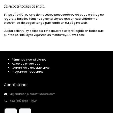
22. PROCESADORES DE PAGO.
Stripe y PayPal es uno de nuestros procesadores de pago online y se
regulara bajo los términos y condiciones que en esa plataforma
electrónica de pagos tenga publicado en su página web.
Jurisdicción y ley aplicable. Este acuerdo estará regido en todos sus
puntos por las leyes vigentes en Monterrey, Nuevo León.
Términos y condiciones
Aviso de privacidad
Garantías y devoluciones
Preguntas frecuentes
Contáctanos
viejobarbon@eldestiladero.com
+52 (81) 1061 - 1024