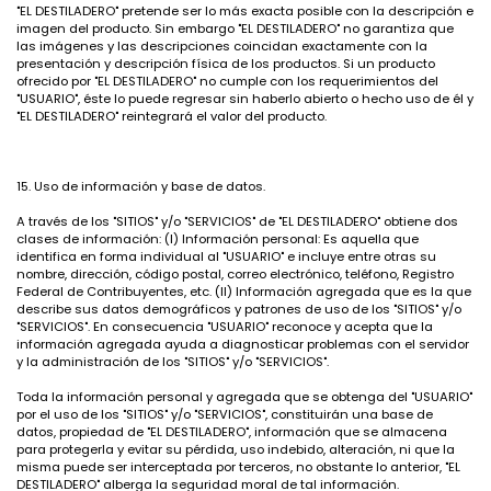
"EL DESTILADERO" pretende ser lo más exacta posible con la descripción e
imagen del producto. Sin embargo "EL DESTILADERO" no garantiza que
las imágenes y las descripciones coincidan exactamente con la
presentación y descripción física de los productos. Si un producto
ofrecido por "EL DESTILADERO" no cumple con los requerimientos del
"USUARIO", éste lo puede regresar sin haberlo abierto o hecho uso de él y
"EL DESTILADERO" reintegrará el valor del producto.
15. Uso de información y base de datos.
A través de los "SITIOS" y/o "SERVICIOS" de "EL DESTILADERO" obtiene dos
clases de información: (I) Información personal: Es aquella que
identifica en forma individual al "USUARIO" e incluye entre otras su
nombre, dirección, código postal, correo electrónico, teléfono, Registro
Federal de Contribuyentes, etc. (II) Información agregada que es la que
describe sus datos demográficos y patrones de uso de los "SITIOS" y/o
"SERVICIOS". En consecuencia "USUARIO" reconoce y acepta que la
información agregada ayuda a diagnosticar problemas con el servidor
y la administración de los "SITIOS" y/o "SERVICIOS".
Toda la información personal y agregada que se obtenga del "USUARIO"
por el uso de los "SITIOS" y/o "SERVICIOS", constituirán una base de
datos, propiedad de "EL DESTILADERO", información que se almacena
para protegerla y evitar su pérdida, uso indebido, alteración, ni que la
misma puede ser interceptada por terceros, no obstante lo anterior, "EL
DESTILADERO" alberga la seguridad moral de tal información.