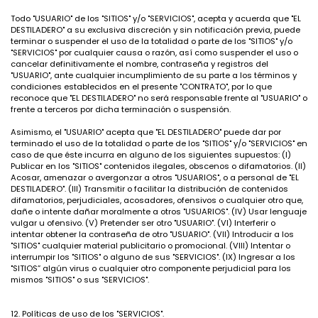
Todo "USUARIO" de los "SITIOS" y/o "SERVICIOS", acepta y acuerda que "EL
DESTILADERO" a su exclusiva discreción y sin notificación previa, puede
terminar o suspender el uso de la totalidad o parte de los "SITIOS" y/o
"SERVICIOS" por cualquier causa o razón, así como suspender el uso o
cancelar definitivamente el nombre, contraseña y registros del
"USUARIO", ante cualquier incumplimiento de su parte a los términos y
condiciones establecidos en el presente "CONTRATO", por lo que
reconoce que "EL DESTILADERO" no será responsable frente al "USUARIO" o
frente a terceros por dicha terminación o suspensión.
Asimismo, el "USUARIO" acepta que "EL DESTILADERO" puede dar por
terminado el uso de la totalidad o parte de los "SITIOS" y/o "SERVICIOS" en
caso de que éste incurra en alguno de los siguientes supuestos: (I)
Publicar en los "SITIOS" contenidos ilegales, obscenos o difamatorios. (II)
Acosar, amenazar o avergonzar a otros "USUARIOS", o a personal de "EL
DESTILADERO". (III) Transmitir o facilitar la distribución de contenidos
difamatorios, perjudiciales, acosadores, ofensivos o cualquier otro que,
dañe o intente dañar moralmente a otros "USUARIOS". (IV) Usar lenguaje
vulgar u ofensivo. (V) Pretender ser otro "USUARIO". (VI) Interferir o
intentar obtener la contraseña de otro "USUARIO". (VII) Introducir a los
"SITIOS" cualquier material publicitario o promocional. (VIII) Intentar o
interrumpir los "SITIOS" o alguno de sus "SERVICIOS". (IX) Ingresar a los
"SITIOS” algún virus o cualquier otro componente perjudicial para los
mismos "SITIOS" o sus "SERVICIOS".
12. Políticas de uso de los "SERVICIOS".