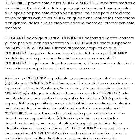
"CONTENIDO" proveniente de los "SITIOS" o "SERVICIOS" mediante medios o
procedimientos distintos de los que, según el caso, se hayan puesto a
su disposición para este efecto o se hayan indicado para este efecto
en las páginas web de los "SITIOS" en que se encuentren los contenidos
o en general de los que se empleen habitualmente en internet con este
propósito.
El "USUARIO" se obliga a usar el "CONTENIDO" de forma diligente, correcta
y lícita, por lo que en caso contrario "EL DESTILADERO" podrá suspender
los "SERVICIOS" al "USUARIO" inmediatamente después de que "EL
DESTILADERO" haya tenido conocimiento de dicho uso y el "USUARIO"
tendrá cinco días para remediar dicho uso o expresar ante "EL
DESTILADERO" lo que a su derecho convenga, ello con independencia de
las acciones que pudieran ejercitarse en su contra.
Asimismo, el "USUARIO" en particular, se compromete a abstenerse de:
(a) Utilizar el "CONTENIDO" de forma, con fines o efectos contrarios a las
leyes aplicables de Monterrey, Nuevo León, al lugar de residencia del
"USUARIO" y/o al lugar desde dónde se accese a los "SERVICIOS"; a la
moral, a las buenas costumbres y/o al orden público; (b) Reproducir,
copiar, distribuir, permitir el acceso del público por medio de cualquier
modalidad de comunicación pública, transformar o modificar el
"CONTENIDO", sin contar con la autorización previa del titular de los
derechos correspondientes; (c) Suprimir, eludir o manipular los
derechos de autor, marcas, patentes, el copyright y demás datos
identificativos de los derechos de "EL DESTILADERO" o de sus titulares
incorporados al "CONTENIDO", así como los dispositivos técnicos de
protección, las huellas digitales o cualesquier mecanismo de