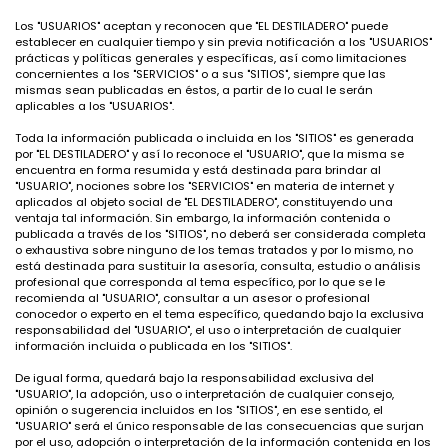
Los "USUARIOS" aceptan y reconocen que "EL DESTILADERO" puede
establecer en cualquier tiempo y sin previa notificación a los "USUARIOS"
prácticas y políticas generales y específicas, así como limitaciones
concernientes a los "SERVICIOS" o a sus "SITIOS", siempre que las
mismas sean publicadas en éstos, a partir de lo cual le serán
aplicables a los "USUARIOS".
Toda la información publicada o incluida en los "SITIOS" es generada
por "EL DESTILADERO" y así lo reconoce el "USUARIO", que la misma se
encuentra en forma resumida y está destinada para brindar al
"USUARIO", nociones sobre los "SERVICIOS" en materia de internet y
aplicados al objeto social de "EL DESTILADERO", constituyendo una
ventaja tal información. Sin embargo, la información contenida o
publicada a través de los "SITIOS", no deberá ser considerada completa
o exhaustiva sobre ninguno de los temas tratados y por lo mismo, no
está destinada para sustituir la asesoría, consulta, estudio o análisis
profesional que corresponda al tema específico, por lo que se le
recomienda al "USUARIO", consultar a un asesor o profesional
conocedor o experto en el tema específico, quedando bajo la exclusiva
responsabilidad del "USUARIO", el uso o interpretación de cualquier
información incluida o publicada en los "SITIOS".
De igual forma, quedará bajo la responsabilidad exclusiva del
"USUARIO", la adopción, uso o interpretación de cualquier consejo,
opinión o sugerencia incluidos en los "SITIOS", en ese sentido, el
"USUARIO" será el único responsable de las consecuencias que surjan
por el uso, adopción o interpretación de la información contenida en los