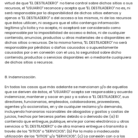
virtud de que "EL DESTILADERO" no tiene control sobre dichos sitios o sus
recursos, el "USUARIO" reconoce y acepta que "EL DESTILADERO" no es, ni
será responsable por la disponibilidad de dichos sitios externos y
ajenos a "EL DESTILADERO" o del acceso a los mismos, ni de los recursos
que éstos utilicen, ni asegura que el sitio contenga información
legítima y/o licita y no acepta, ni aceptará ser considerado como
responsable por la imposibilidad de acceso a éstos, ni de cualquier
contenido, anuncios, productos u otros materiales de o disponibles en
dichos sitios o recursos. De la misma forma, "EL DESTILADERO" no será
responsable por pérdidas o daños causados o supuestamente
causados por o en conexión con el uso, la seguridad sobre dicho
contenido, productos o servicios disponibles en o mediante cualquiera
de dichos sitios o recursos.
8. Indemnización.
En todos los casos que más adelante se mencionan y/o de aquellos
que se deriven de éstos, el "USUARIO" acepta ser responsable y acuerda
indemnizar, mantener y sacar en paz y a salvo a "EL DESTILADERO", sus
directores, funcionarios, empleados, colaboradores, proveedores,
agentes y/o accionistas, en y de cualquier reclamo y/o demanda,
incluyendo honorarios razonables de abogados y gastos y costas de
juicios, hechos por terceras partes debido a o derivado de: (a) El
contenido que entregue, publique, envíe por correo electrónico u otros
servicios a "EL DESTILADERO" o de otra manera entregue o transmita a
través de los "SITIOS" o "SERVICIOS"; (b) Por la mala o inadecuada
utilización de los "SITIOS" y/o "SERVICIOS"; (c) La conexión con o a los