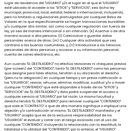
lugar de residencia del "USUARIO" y/o el lugar en el que el "USUARIO"
esté ubicado al acceder a los "SITIOS" y "SERVICIOS", sea dicha ley
municipal, provincial, local, estatal, federal o internacional, incluyendo,
pero no limitado a, regulaciones promulgadas por cualquier Bolsa de
Valores en la que específicamente se hagan transacciones bursátiles
y/o cualquier otra similar; así como cualquier regulación con fuerza de
ley, ya sea de manera intencional o sin intención; (k) Acechar o de otra
manera acosar a otra persona; (l) Coleccionar o guardar datos
personales acerca de otros; (m) Cualquier otra actividad que sea
contraria a las buenas costumbres; y, (n) Introducirse a los Servicios
personales de otras personas y accesar a su información personal,
cuenta de correo electrónico, etc.
Aun cuando "EL DESTILADERO" no efectúa revisiones ni chequeos previos
(pre-screen) del "CONTENIDO", tanto "EL DESTILADERO" como las personas
que designe para tales efectos, tendrán a su discreción el derecho
(pero no la obligación) en cualquier tiempo y sin previa notificación a
los "USUARIOS", revisar, rehusar, eliminar, modificar, sustituir y/o o mover
cualquier "CONTENIDO" que esté disponible a través de los "SITIOS" y
"SERVICIOS" de "EL DESTILADERO" y ésta podrá suspender el acceso o
cualquier servicio al "USUARIO" por tal razón. La misma facultad y
derecho tendrá "EL DESTILADERO" para remover cualquier "CONTENIDO"
que viole el "CONTRATO" o que de otra manera signifique o implique una
objeción y/o contradicción al mismo. "EL DESTILADERO" manifiesta y el
"USUARIO" acepta que es de la exclusiva responsabilidad de los
"USUARIOS" el evaluar y correr con el riesgo asociado con el uso de
cualquier "CONTENIDO", incluyendo lo relacionado con la exactitud, la
totalidad o la utilidad del "CONTENIDO"; por lo anterior, el "USUARIO"