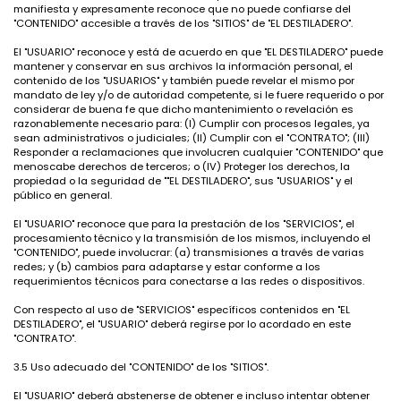
manifiesta y expresamente reconoce que no puede confiarse del
"CONTENIDO" accesible a través de los "SITIOS" de "EL DESTILADERO".
El "USUARIO" reconoce y está de acuerdo en que "EL DESTILADERO" puede
mantener y conservar en sus archivos la información personal, el
contenido de los "USUARIOS" y también puede revelar el mismo por
mandato de ley y/o de autoridad competente, si le fuere requerido o por
considerar de buena fe que dicho mantenimiento o revelación es
razonablemente necesario para: (I) Cumplir con procesos legales, ya
sean administrativos o judiciales; (II) Cumplir con el "CONTRATO"; (III)
Responder a reclamaciones que involucren cualquier "CONTENIDO" que
menoscabe derechos de terceros; o (IV) Proteger los derechos, la
propiedad o la seguridad de ""EL DESTILADERO", sus "USUARIOS" y el
público en general.
El "USUARIO" reconoce que para la prestación de los "SERVICIOS", el
procesamiento técnico y la transmisión de los mismos, incluyendo el
"CONTENIDO", puede involucrar: (a) transmisiones a través de varias
redes; y (b) cambios para adaptarse y estar conforme a los
requerimientos técnicos para conectarse a las redes o dispositivos.
Con respecto al uso de "SERVICIOS" específicos contenidos en "EL
DESTILADERO", el "USUARIO" deberá regirse por lo acordado en este
"CONTRATO".
3.5 Uso adecuado del "CONTENIDO" de los "SITIOS".
El "USUARIO" deberá abstenerse de obtener e incluso intentar obtener