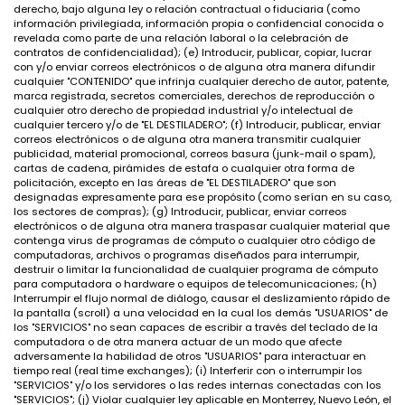
derecho, bajo alguna ley o relación contractual o fiduciaria (como
información privilegiada, información propia o confidencial conocida o
revelada como parte de una relación laboral o la celebración de
contratos de confidencialidad); (e) Introducir, publicar, copiar, lucrar
con y/o enviar correos electrónicos o de alguna otra manera difundir
cualquier "CONTENIDO" que infrinja cualquier derecho de autor, patente,
marca registrada, secretos comerciales, derechos de reproducción o
cualquier otro derecho de propiedad industrial y/o intelectual de
cualquier tercero y/o de "EL DESTILADERO"; (f) Introducir, publicar, enviar
correos electrónicos o de alguna otra manera transmitir cualquier
publicidad, material promocional, correos basura (junk-mail o spam),
cartas de cadena, pirámides de estafa o cualquier otra forma de
policitación, excepto en las áreas de "EL DESTILADERO" que son
designadas expresamente para ese propósito (como serían en su caso,
los sectores de compras); (g) Introducir, publicar, enviar correos
electrónicos o de alguna otra manera traspasar cualquier material que
contenga virus de programas de cómputo o cualquier otro código de
computadoras, archivos o programas diseñados para interrumpir,
destruir o limitar la funcionalidad de cualquier programa de cómputo
para computadora o hardware o equipos de telecomunicaciones; (h)
Interrumpir el flujo normal de diálogo, causar el deslizamiento rápido de
la pantalla (scroll) a una velocidad en la cual los demás "USUARIOS" de
los "SERVICIOS" no sean capaces de escribir a través del teclado de la
computadora o de otra manera actuar de un modo que afecte
adversamente la habilidad de otros "USUARIOS" para interactuar en
tiempo real (real time exchanges); (i) Interferir con o interrumpir los
"SERVICIOS" y/o los servidores o las redes internas conectadas con los
"SERVICIOS"; (j) Violar cualquier ley aplicable en Monterrey, Nuevo León, el