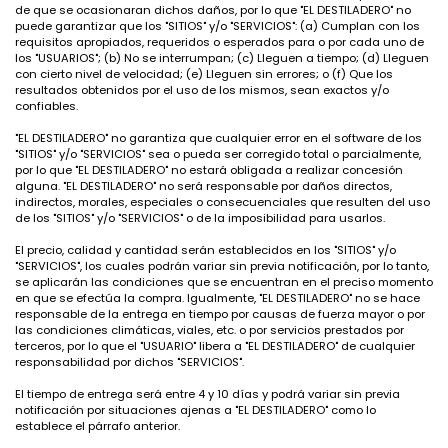
de que se ocasionaran dichos daños, por lo que "EL DESTILADERO" no
puede garantizar que los "SITIOS" y/o "SERVICIOS": (a) Cumplan con los
requisitos apropiados, requeridos o esperados para o por cada uno de
los "USUARIOS"; (b) No se interrumpan; (c) Lleguen a tiempo; (d) Lleguen
con cierto nivel de velocidad; (e) Lleguen sin errores; o (f) Que los
resultados obtenidos por el uso de los mismos, sean exactos y/o
confiables.
"EL DESTILADERO" no garantiza que cualquier error en el software de los
"SITIOS" y/o "SERVICIOS" sea o pueda ser corregido total o parcialmente,
por lo que "EL DESTILADERO" no estará obligada a realizar concesión
alguna. "EL DESTILADERO" no será responsable por daños directos,
indirectos, morales, especiales o consecuenciales que resulten del uso
de los "SITIOS" y/o "SERVICIOS" o de la imposibilidad para usarlos.
El precio, calidad y cantidad serán establecidos en los "SITIOS" y/o
"SERVICIOS", los cuales podrán variar sin previa notificación, por lo tanto,
se aplicarán las condiciones que se encuentran en el preciso momento
en que se efectúa la compra. Igualmente, "EL DESTILADERO" no se hace
responsable de la entrega en tiempo por causas de fuerza mayor o por
las condiciones climáticas, viales, etc. o por servicios prestados por
terceros, por lo que el "USUARIO" libera a "EL DESTILADERO" de cualquier
responsabilidad por dichos "SERVICIOS".
El tiempo de entrega será entre 4 y 10 días y podrá variar sin previa
notificación por situaciones ajenas a "EL DESTILADERO" como lo
establece el párrafo anterior.