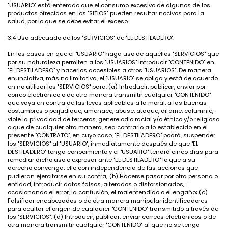
"USUARIO" está enterado que el consumo excesivo de algunos de los
productos ofrecidos en los "SITIOS" pueden resultar nocivos para la
salud, por lo que se debe evitar el exceso.
3.4 Uso adecuado de los "SERVICIOS" de "EL DESTILADERO".
En los casos en que el "USUARIO" haga uso de aquellos "SERVICIOS" que
por su naturaleza permiten a los "USUARIOS" introducir "CONTENIDO" en
"EL DESTILADERO" y hacerlos accesibles a otros "USUARIOS". De manera
enunciativa, más no limitativa, el "USUARIO" se obliga y está de acuerdo
en no utilizar los "SERVICIOS" para: (a) Introducir, publicar, enviar por
correo electrónico o de otra manera transmitir cualquier "CONTENIDO"
que vaya en contra de las leyes aplicables a la moral, a las buenas
costumbres o perjudique, amenace, abuse, ataque, difame, calumnie,
viole la privacidad de terceros, genere odio racial y/o étnico y/o religioso
o que de cualquier otra manera, sea contrario a lo establecido en el
presente "CONTRATO", en cuyo caso, "EL DESTILADERO" podrá, suspender
los "SERVICIOS" al "USUARIO", inmediatamente después de que "EL
DESTILADERO" tenga conocimiento y el "USUARIO" tendrá cinco días para
remediar dicho uso o expresar ante "EL DESTILADERO" lo que a su
derecho convenga, ello con independencia de las acciones que
pudieran ejercitarse en su contra; (b) Hacerse pasar por otra persona o
entidad, introducir datos falsos, alterados o distorsionados,
ocasionando el error, la confusión, el malentendido o el engaño; (c)
Falsificar encabezados o de otra manera manipular identificadores
para ocultar el origen de cualquier "CONTENIDO" transmitido a través de
los "SERVICIOS"; (d) Introducir, publicar, enviar correos electrónicos o de
otra manera transmitir cualquier "CONTENIDO" al que no se tenga