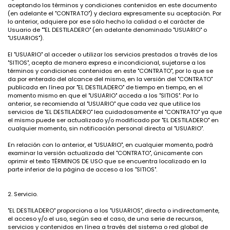
aceptando los términos y condiciones contenidos en este documento
(en adelante el "CONTRATO") y declara expresamente su aceptación. Por
lo anterior, adquiere por ese sólo hecho la calidad o el carácter de
Usuario de ""EL DESTILADERO" (en adelante denominado "USUARIO" o
"USUARIOS").
El "USUARIO" al acceder o utilizar los servicios prestados a través de los
"SITIOS", acepta de manera expresa e incondicional, sujetarse a los
términos y condiciones contenidos en este "CONTRATO", por lo que se
da por enterado del alcance del mismo, en la versión del "CONTRATO"
publicada en línea por "EL DESTILADERO" de tiempo en tiempo, en el
momento mismo en que el "USUARIO" acceda a los "SITIOS". Por lo
anterior, se recomienda al "USUARIO" que cada vez que utilice los
servicios de "EL DESTILADERO" lea cuidadosamente el "CONTRATO" ya que
el mismo puede ser actualizado y/o modificado por "EL DESTILADERO" en
cualquier momento, sin notificación personal directa al "USUARIO".
En relación con lo anterior, el "USUARIO", en cualquier momento, podrá
examinar la versión actualizada del "CONTRATO", únicamente con
oprimir el texto TÉRMINOS DE USO que se encuentra localizado en la
parte inferior de la página de acceso a los "SITIOS".
2. Servicio.
"EL DESTILADERO" proporciona a los "USUARIOS", directa o indirectamente,
el acceso y/o el uso, según sea el caso, de una serie de recursos,
servicios y contenidos en línea a través del sistema o red global de