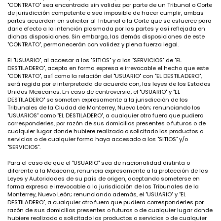
"CONTRATO" sea encontrada sin validez por parte de un Tribunal o Corte
de jurisdicción competente o sea imposible de hacer cumplir, ambas
partes acuerdan en solicitar al Tribunal o la Corte que se esfuerce para
darle efecto a la intención plasmada por las partes y así reflejada en
dichas disposiciones. Sin embargo, las demás disposiciones de este
"CONTRATO", permanecerán con validez y plena fuerza legal.
El "USUARIO", al accesar a los "SITIOS" y a los "SERVICIOS" de "EL
DESTILADERO", acepta en forma expresa e irrevocable el hecho que este
"CONTRATO", así como la relación del "USUARIO" con "EL DESTILADERO",
será regida por e interpretada de acuerdo con, las leyes de los Estados
Unidos Mexicanos. En caso de controversia, el "USUARIO" y "EL
DESTILADERO" se someten expresamente a la jurisdicción de los
Tribunales de la Ciudad de Monterrey, Nuevo León; renunciando los
"USUARIOS" como "EL DESTILADERO", a cualquier otro fuero que pudiera
corresponderles, por razón de sus domicilios presentes o futuros o de
cualquier lugar donde hubiere realizado o solicitado los productos o
servicios o de cualquier forma haya accesado a los "SITIOS" y/o
"SERVICIOS".
Para el caso de que el "USUARIO" sea de nacionalidad distinta o
diferente a la Mexicana, renuncia expresamente a la protección de las
Leyes y Autoridades de su país de origen, aceptando someterse en
forma expresa e irrevocable a la jurisdicción de los Tribunales de la
Monterrey, Nuevo León; renunciando además, el "USUARIO" y "EL
DESTILADERO", a cualquier otro fuero que pudiera corresponderles por
razón de sus domicilios presentes o futuros o de cualquier lugar donde
hubiere realizado o solicitado los productos o servicios o de cualquier