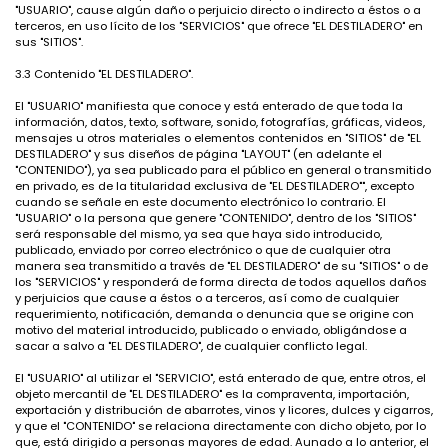
"USUARIO", cause algún daño o perjuicio directo o indirecto a éstos o a
terceros, en uso lícito de los "SERVICIOS" que ofrece "EL DESTILADERO" en
sus "SITIOS".
3.3 Contenido "EL DESTILADERO".
El "USUARIO" manifiesta que conoce y está enterado de que toda la
información, datos, texto, software, sonido, fotografías, gráficas, videos,
mensajes u otros materiales o elementos contenidos en "SITIOS" de "EL
DESTILADERO" y sus diseños de página "LAYOUT" (en adelante el
"CONTENIDO"), ya sea publicado para el público en general o transmitido
en privado, es de la titularidad exclusiva de "EL DESTILADERO"", excepto
cuando se señale en este documento electrónico lo contrario. El
"USUARIO" o la persona que genere "CONTENIDO", dentro de los "SITIOS"
será responsable del mismo, ya sea que haya sido introducido,
publicado, enviado por correo electrónico o que de cualquier otra
manera sea transmitido a través de "EL DESTILADERO" de su "SITIOS" o de
los "SERVICIOS" y responderá de forma directa de todos aquellos daños
y perjuicios que cause a éstos o a terceros, así como de cualquier
requerimiento, notificación, demanda o denuncia que se origine con
motivo del material introducido, publicado o enviado, obligándose a
sacar a salvo a "EL DESTILADERO", de cualquier conflicto legal.
El "USUARIO" al utilizar el "SERVICIO", está enterado de que, entre otros, el
objeto mercantil de "EL DESTILADERO" es la compraventa, importación,
exportación y distribución de abarrotes, vinos y licores, dulces y cigarros,
y que el "CONTENIDO" se relaciona directamente con dicho objeto, por lo
que, está dirigido a personas mayores de edad. Aunado a lo anterior, el